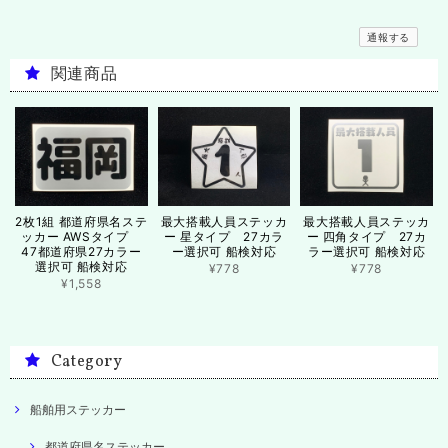
通報する
関連商品
2枚1組 都道府県名ステ
最大搭載人員ステッカ
最大搭載人員ステッカ
ッカー AWSタイプ
ー 星タイプ 27カラ
ー 四角タイプ 27カ
47都道府県27カラー
ー選択可 船検対応
ラー選択可 船検対応
選択可 船検対応
¥778
¥778
¥1,558
Category
船舶用ステッカー
都道府県名ステッカー