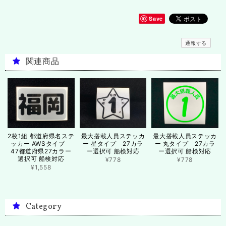
Save
通報する
関連商品
2枚1組 都道府県名ステ
最大搭載人員ステッカ
最大搭載人員ステッカ
ッカー AWSタイプ
ー 星タイプ 27カラ
ー 丸タイプ 27カラ
47都道府県27カラー
ー選択可 船検対応
ー選択可 船検対応
選択可 船検対応
¥778
¥778
¥1,558
Category